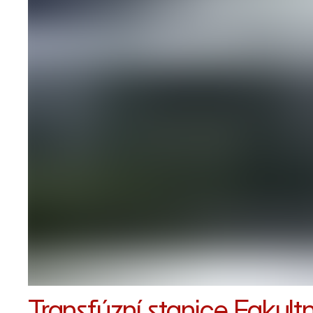
Transfúzní stanice Fakul