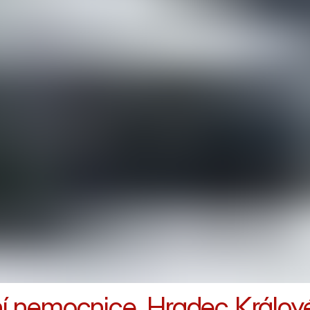
tní nemocnice, Hradec Králov